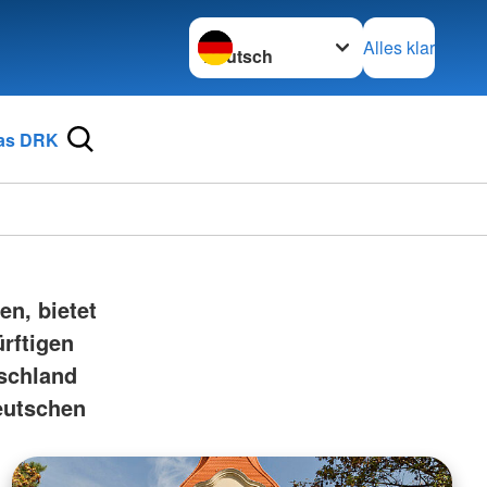
Sprache wechseln zu
Alles klar
as DRK
en, bietet
rftigen
tschland
Deutschen