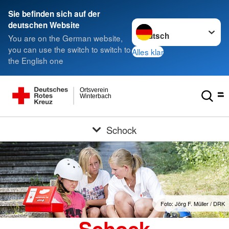
Sie befinden sich auf der
Sprache wechseln zu
deutschen Website
You are on the German website,
you can use the switch to switch to
Alles klar
the English one
Ortsverein
Winterbach
Schock
Foto: Jörg F. Müller / DRK
Schock